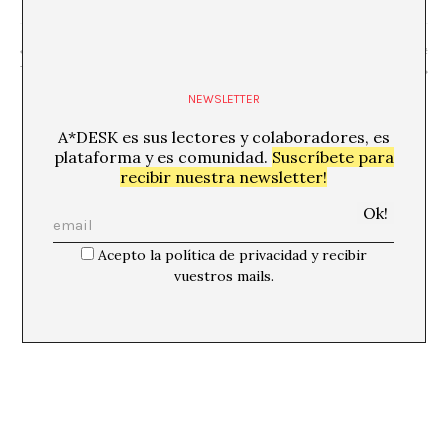
“La gran mentira de la muerte” Wu
NADA ETERNA · VORTEX #
Tsang
001
NEWSLETTER
A*DESK es sus lectores y colaboradores, es
plataforma y es comunidad.
Suscríbete para
recibir nuestra newsletter!
Acepto la política de privacidad y recibir
vuestros mails.