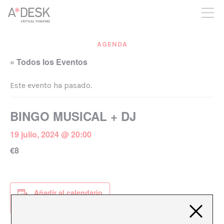
crees también en A*DESK seguimos necesitándote para poder
seguir adelante. Ahora puedes participar del proyecto y
apoyarlo.
AGENDA
« Todos los Eventos
Este evento ha pasado.
BINGO MUSICAL + DJ
19 julio, 2024 @ 20:00
€8
Añadir al calendario