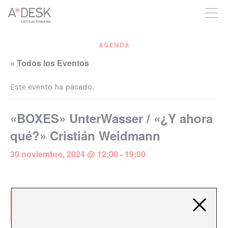
crees también en A*DESK seguimos necesitándote para poder
seguir adelante. Ahora puedes participar del proyecto y
apoyarlo.
AGENDA
« Todos los Eventos
Este evento ha pasado.
«BOXES» UnterWasser / «¿Y ahora
qué?» Cristián Weidmann
30 noviembre, 2024 @ 12:00
-
19:00
Añadir al calendario