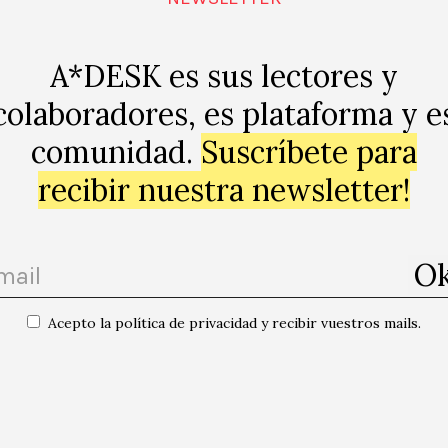
A*DESK es sus lectores y
colaboradores, es plataforma y e
comunidad.
Suscríbete para
ap
recibir nuestra newsletter!
Acepto la política de privacidad y recibir vuestros mails.
in i Cristina
«Noves espiritualitats per a persones atee
Atzucac