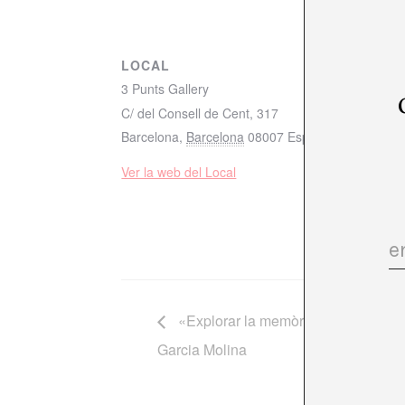
LOCAL
3 Punts Gallery
C/ del Consell de Cent, 317
Barcelona
,
Barcelona
08007
España
+ Google M
Ver la web del Local
«Explorar la memòria» Maria Tumark
Garcia Molina