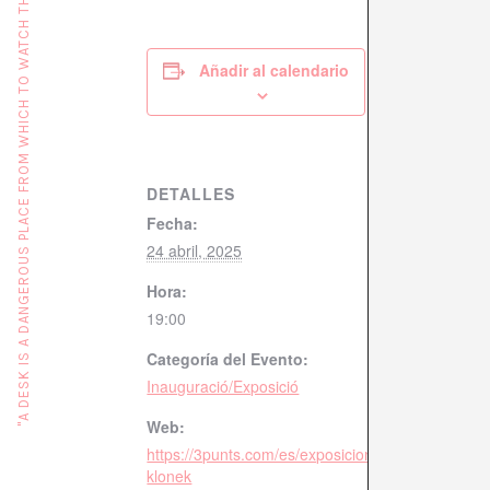
"A DESK IS A DANGEROUS PLACE FROM WHICH TO WATCH THE WORLD" (JOHN LE CARRÉ)
Añadir al calendario
DETALLES
Fecha:
24 abril, 2025
Hora:
19:00
Categoría del Evento:
Inauguració/Exposició
Web:
https://3punts.com/es/exposicion/carving-stories
klonek