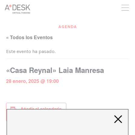
crees también en A*DESK seguimos necesitándote para poder
seguir adelante. Ahora puedes participar del proyecto y
apoyarlo.
AGENDA
« Todos los Eventos
Este evento ha pasado.
«Casa Reynal» Laia Manresa
28 enero, 2025 @ 19:00
Añadir al calendario