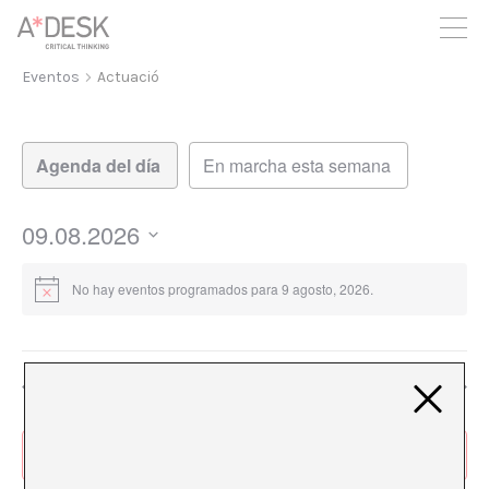
crees también en A*DESK seguimos necesitándote para poder
seguir adelante. Ahora puedes participar del proyecto y
apoyarlo.
Eventos
Actuació
Navegación
Navegación
de
de
vistas
vistas
de
09.08.2026
Evento
Seleccionar
fecha.
No hay eventos programados para 9 agosto, 2026.
Día anterior
Siguiente día
Suscribirse al calendario