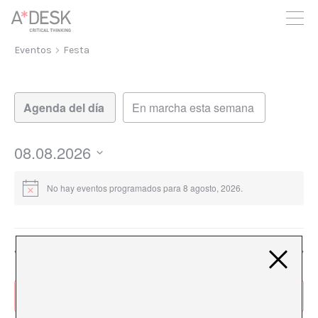
crees también en A*DESK seguimos necesitándote para poder
seguir adelante. Ahora puedes participar del proyecto y
apoyarlo.
Eventos
Festa
Navegación
Navegación
de
de
vistas
vistas
de
08.08.2026
Evento
Seleccionar
fecha.
No hay eventos programados para 8 agosto, 2026.
Día anterior
Siguiente día
Suscribirse al calendario