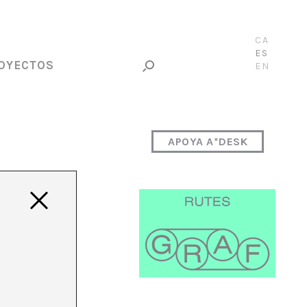
CA
ES
OYECTOS
EN
APOYA A*DESK
e