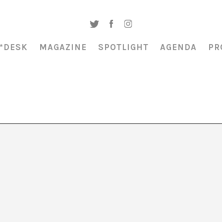
*DESK
MAGAZINE
SPOTLIGHT
AGENDA
PR
AGENDA CULTURAL
Compilación de actividades de art
contemporáneo, con una mirada