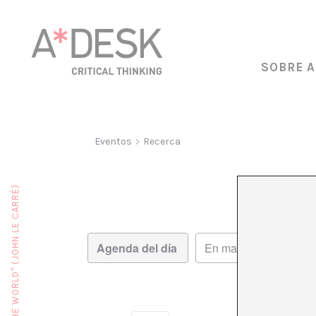
SOBRE A
Eventos
Recerca
Navegación
Navegación
Día
de
de
vistas
vistas
de
Evento