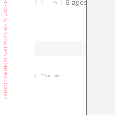
"A DESK IS A DANGEROUS PLACE FROM WHICH TO WATCH THE WORLD" (JOHN LE CARRÉ)
6 agosto, 2026
Hoy
Seleccionar
fecha.
No hay
Día anterior