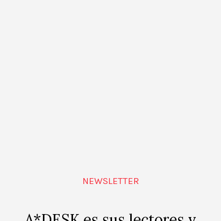
transdisciplinar. Eventos tanto de car
puntual como de programación estab
llevadas a cabo por iniciativas independ
e instituciones de Barcelona.
 eventos programados para 6 agosto, 2026.
Siguie
Suscribirse al calend
NEWSLETTER
A*DESK es sus lectores y