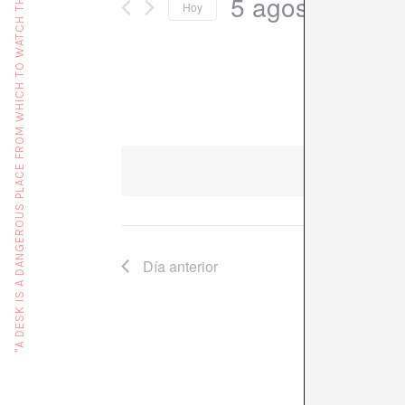
"A DESK IS A DANGEROUS PLACE FROM WHICH TO WATCH THE WORLD" (JOHN LE CARRÉ)
5 agosto, 2026
Hoy
Seleccionar
fecha.
No hay
Día anterior