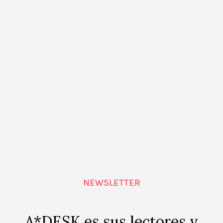
transdisciplinar. Eventos tanto de car
puntual como de programación estab
llevadas a cabo por iniciativas independ
e instituciones de Barcelona.
 eventos programados para 5 agosto, 2026.
Siguie
Suscribirse al calend
NEWSLETTER
A*DESK es sus lectores y