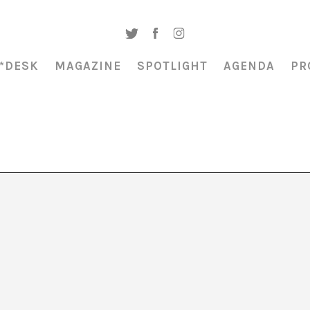
*DESK
MAGAZINE
SPOTLIGHT
AGENDA
PR
AGENDA CULTURAL
Compilación de actividades de art
contemporáneo, con una mirada