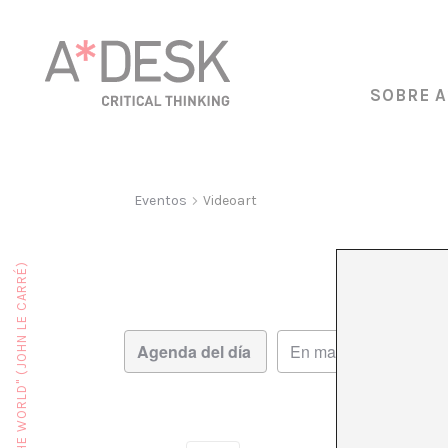
SOBRE A
Eventos
Videoart
Navegación
Navegación
Día
de
de
vistas
vistas
de
Evento