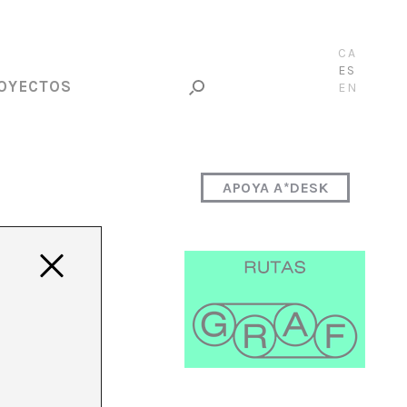
CA
ES
OYECTOS
EN
APOYA A*DESK
e