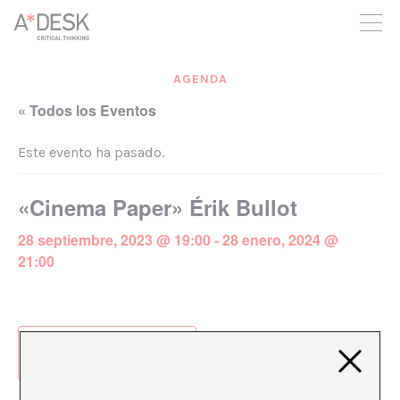
crees también en A*DESK seguimos necesitándote para poder
seguir adelante. Ahora puedes participar del proyecto y
apoyarlo.
AGENDA
« Todos los Eventos
Este evento ha pasado.
«Cinema Paper» Érik Bullot
28 septiembre, 2023 @ 19:00
-
28 enero, 2024 @
21:00
Añadir al calendario