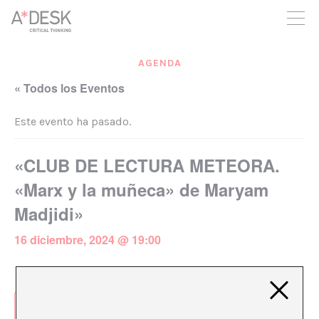
crees también en A*DESK seguimos necesitándote para poder
seguir adelante. Ahora puedes participar del proyecto y
apoyarlo.
AGENDA
« Todos los Eventos
Este evento ha pasado.
«CLUB DE LECTURA METEORA.
«Marx y la muñeca» de Maryam
Madjidi»
16 diciembre, 2024 @ 19:00
Añadir al calendario