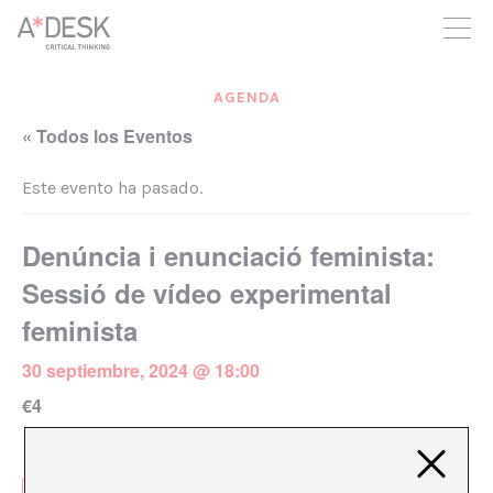
crees también en A*DESK seguimos necesitándote para poder
seguir adelante. Ahora puedes participar del proyecto y
apoyarlo.
AGENDA
« Todos los Eventos
Este evento ha pasado.
Denúncia i enunciació feminista:
Sessió de vídeo experimental
feminista
30 septiembre, 2024 @ 18:00
€4