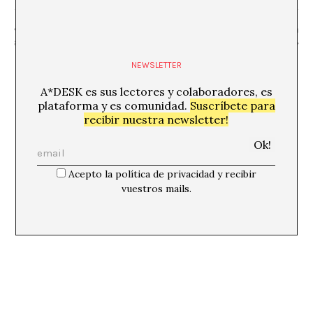
«Una mirada de gènere i diversitat
Debat: Sobre «A Lecture on
als contes infantils»
Pronouns» d’Anne Carson
NEWSLETTER
A*DESK es sus lectores y colaboradores, es
plataforma y es comunidad.
Suscríbete para
recibir nuestra newsletter!
Acepto la política de privacidad y recibir
vuestros mails.