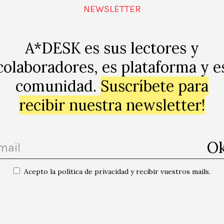
NEWSLETTER
com-a-
A*DESK es sus lectores y
colaboradores, es plataforma y e
comunidad.
Suscríbete para
recibir nuestra newsletter!
p
Acepto la política de privacidad y recibir vuestros mails.
uis
«Festival de cinema jo