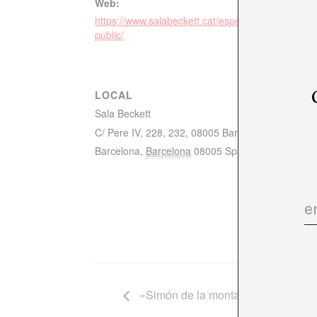
Web:
https://www.salabeckett.cat/espectacle/el-potser-
public/
LOCAL
Sala Beckett
C/ Pere IV, 228, 232, 08005 Barcelona mapa
Barcelona
,
Barcelona
08005
Spain
+ Google Ma
«Simón de la montaña» Federico L