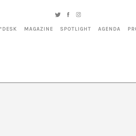
*DESK
MAGAZINE
SPOTLIGHT
AGENDA
PR
 a públic» Perejaume