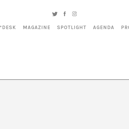
*DESK
MAGAZINE
SPOTLIGHT
AGENDA
PR
ativa – Les crisis són
 Mireia Calafell