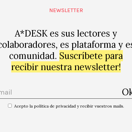
activitat/em
NEWSLETTER
A*DESK es sus lectores y
colaboradores, es plataforma y e
comunidad.
Suscríbete para
Barcelona
+
recibir nuestra newsletter!
Acepto la política de privacidad y recibir vuestros mails.
ssions mensuals de
«Accident» Helena Vinent / Ens
acompanyarem quan es faci fosc