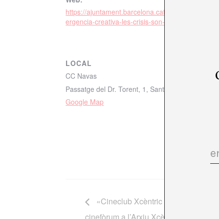
https://ajuntament.barcelona.cat/centrescivics/ca/
ergencia-creativa-les-crisis-son-un-motor-artistic
LOCAL
CC Navas
Passatge del Dr. Torent, 1, Sant Andreu, 08027 
Google Map
«Cineclub Xcèntric 2024-2025» Se
cinefòrum a l’Arxiu Xcèntric