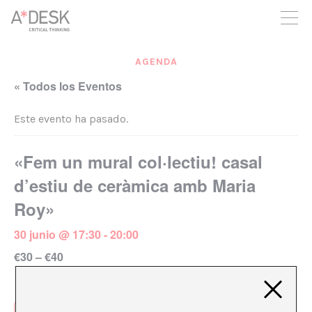
crees también en A*DESK seguimos necesitándote para poder
seguir adelante. Ahora puedes participar del proyecto y
apoyarlo.
AGENDA
« Todos los Eventos
Este evento ha pasado.
«Fem un mural col·lectiu! casal
d’estiu de ceràmica amb Maria
Roy»
30 junio @ 17:30
-
20:00
€30 – €40