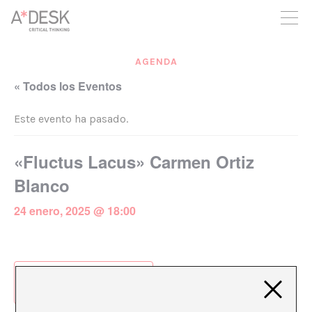
crees también en A*DESK seguimos necesitándote para poder
seguir adelante. Ahora puedes participar del proyecto y
apoyarlo.
AGENDA
« Todos los Eventos
Este evento ha pasado.
«Fluctus Lacus» Carmen Ortiz
Blanco
24 enero, 2025 @ 18:00
Añadir al calendario