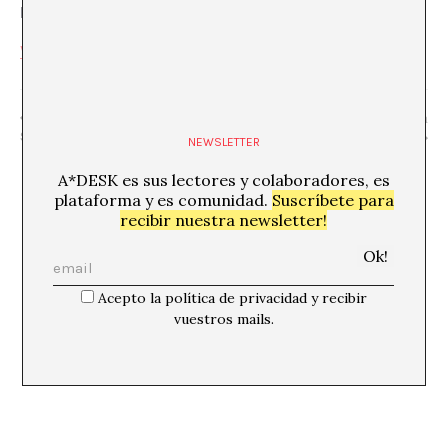
Barcelona
,
Barcelona
08004
España
+ Google Map
Ver la web del Local
«Nit a la fresca: Visita guiada amb Roser
«Celebrem: Raffaele La
Sanjuan»
Capria»
NEWSLETTER
A*DESK es sus lectores y colaboradores, es
plataforma y es comunidad.
Suscríbete para
recibir nuestra newsletter!
Acepto la política de privacidad y recibir
vuestros mails.