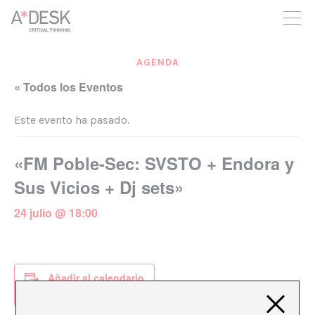
crees también en A*DESK seguimos necesitándote para poder
seguir adelante. Ahora puedes participar del proyecto y
apoyarlo.
AGENDA
« Todos los Eventos
Este evento ha pasado.
«FM Poble-Sec: SVSTO + Endora y
Sus Vicios + Dj sets»
24 julio @ 18:00
Añadir al calendario