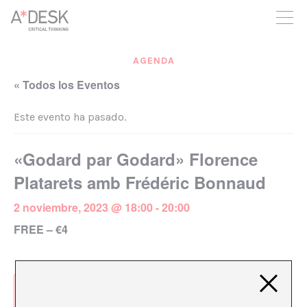
crees también en A*DESK seguimos necesitándote para poder
seguir adelante. Ahora puedes participar del proyecto y
apoyarlo.
AGENDA
« Todos los Eventos
Este evento ha pasado.
«Godard par Godard» Florence
Platarets amb Frédéric Bonnaud
2 noviembre, 2023 @ 18:00
-
20:00
FREE – €4
Añadir al calendario