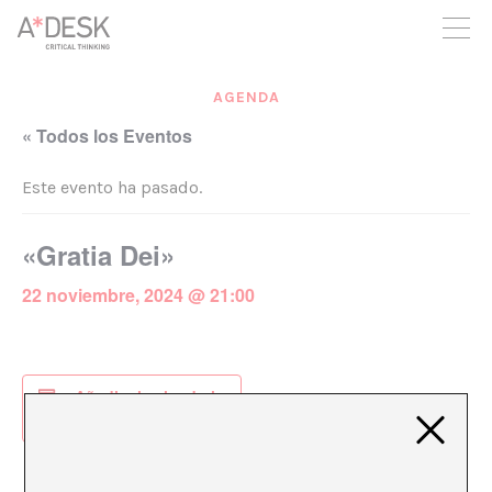
crees también en A*DESK seguimos necesitándote para poder
seguir adelante. Ahora puedes participar del proyecto y
apoyarlo.
AGENDA
« Todos los Eventos
Este evento ha pasado.
«Gratia Dei»
22 noviembre, 2024 @ 21:00
Añadir al calendario