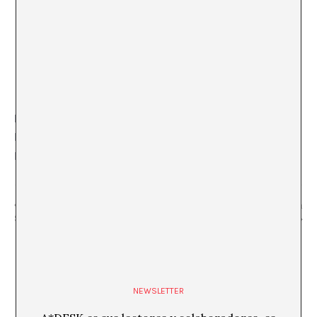
LOCAL
Església Parroquial de la Vila de Moià
Plaça Major, 2, El Moianès, 08180 Moià, Barcelona
«Bofirax» Adrià
«Però la tasca de l’oblit és convertir-nos en una
Serarols
boca repetida»
NEWSLETTER