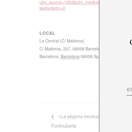
utm_source=1954&utm_medium=email&utm_ca
sletter&idm=2
LOCAL
La Central (C/ Mallorca)
C/ Mallorca, 237, 08008 Barcelona mapa
Barcelona
,
Barcelona
08008
Spain
+ Google Ma
«La segona revolució quàntica» Ig
Fontcuberta