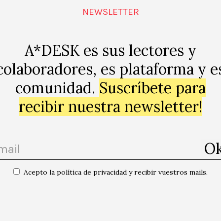
mpaign=new
NEWSLETTER
A*DESK es sus lectores y
colaboradores, es plataforma y e
comunidad.
Suscríbete para
p
recibir nuestra newsletter!
Acepto la política de privacidad y recibir vuestros mails.
nacio Cirac, Anna
«Cacophony» Molly Taylor + col·loqu
postfunció