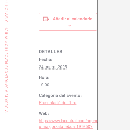
"A DESK IS A DANGEROUS PLACE FROM WHICH TO WATCH THE WORLD" (JOHN LE CARRÉ)
Añadir al calendario
DETALLES
Fecha:
24 enero, 2025
Hora:
19:00
Categoría del Evento:
Presentació de llibre
Web:
https://www.lacentral.com/agenda/barcelona/even
e-malgorzata-lebda-191650?