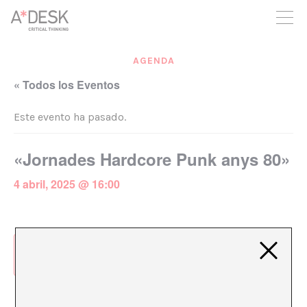
crees también en A*DESK seguimos necesitándote para poder
seguir adelante. Ahora puedes participar del proyecto y
apoyarlo.
AGENDA
« Todos los Eventos
Este evento ha pasado.
«Jornades Hardcore Punk anys 80»
4 abril, 2025 @ 16:00
Añadir al calendario