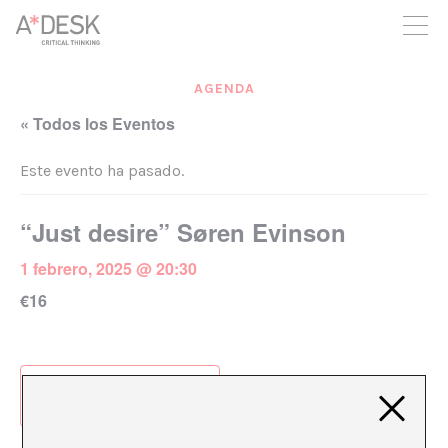
crees también en A*DESK seguimos necesitándote para poder
seguir adelante. Ahora puedes participar del proyecto y
apoyarlo.
AGENDA
« Todos los Eventos
Este evento ha pasado.
“Just desire” Søren Evinson
1 febrero, 2025 @ 20:30
€16
Añadir al calendario