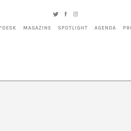
*DESK
MAGAZINE
SPOTLIGHT
AGENDA
PR
es una autopista, los
 ser jardines”