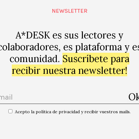
ultura-no-es-
NEWSLETTER
18:30-20h)
A*DESK es sus lectores y
colaboradores, es plataforma y e
comunidad.
Suscríbete para
p
recibir nuestra newsletter!
Acepto la política de privacidad y recibir vuestros mails.
ssions mensuals de
«Accident» Helena Vinent / Ens
acompanyarem quan es faci fosc