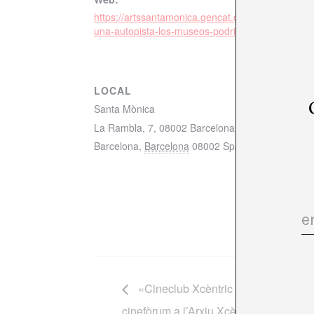
https://artssantamonica.gencat.cat/ca/detall/La-c
una-autopista-los-museos-podrian-ser-jardines (
LOCAL
Santa Mònica
La Rambla, 7, 08002 Barcelona mapa
Barcelona
,
Barcelona
08002
Spain
+ Google Ma
«Cineclub Xcèntric 2024-2025» Se
cinefòrum a l’Arxiu Xcèntric