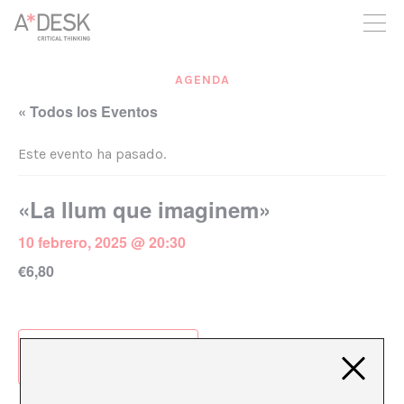
crees también en A*DESK seguimos necesitándote para poder
seguir adelante. Ahora puedes participar del proyecto y
apoyarlo.
AGENDA
« Todos los Eventos
Este evento ha pasado.
«La llum que imaginem»
10 febrero, 2025 @ 20:30
€6,80
Añadir al calendario