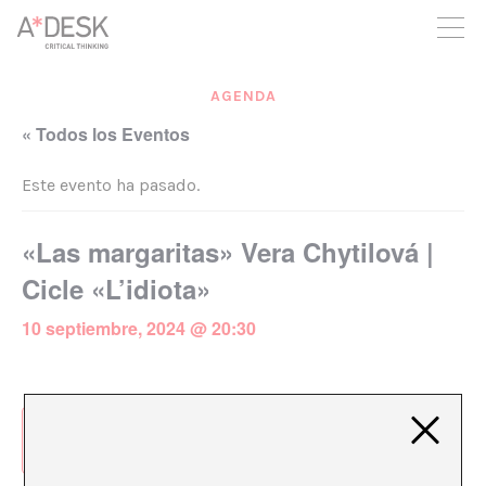
crees también en A*DESK seguimos necesitándote para poder
seguir adelante. Ahora puedes participar del proyecto y
apoyarlo.
AGENDA
« Todos los Eventos
Este evento ha pasado.
«Las margaritas» Vera Chytilová |
Cicle «L’idiota»
10 septiembre, 2024 @ 20:30
Añadir al calendario