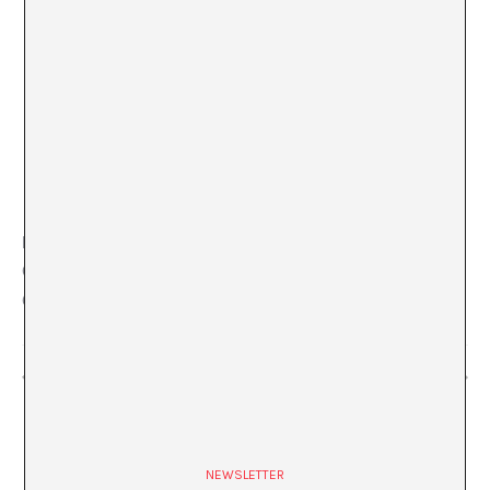
LOCAL
Cinema Truffaut
Carrer Nou del Teatre, 16, 17004 Girona
+ Google Map
“L’année dernière a Marienbad” Alain Resnais
«Búnker»
NEWSLETTER