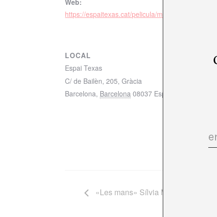
Web:
https://espaitexas.cat/pelicula/mamifera/
LOCAL
Espai Texas
C/ de Bailèn, 205, Gràcia
Barcelona
,
Barcelona
08037
España
+ Google M
«Les mans» Sílvia Munt, Llàtzer Ga