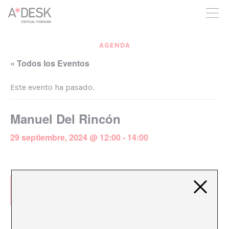
crees también en A*DESK seguimos necesitándote para poder
seguir adelante. Ahora puedes participar del proyecto y
apoyarlo.
AGENDA
« Todos los Eventos
Este evento ha pasado.
Manuel Del Rincón
29 septiembre, 2024 @ 12:00
-
14:00
Añadir al calendario