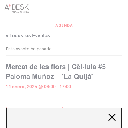
crees también en A*DESK seguimos necesitándote para poder
seguir adelante. Ahora puedes participar del proyecto y
apoyarlo.
AGENDA
« Todos los Eventos
Este evento ha pasado.
Mercat de les flors | Cèl·lula #5
Paloma Muñoz – ‘La Quijá’
14 enero, 2025 @ 08:00
-
17:00
Añadir al calendario