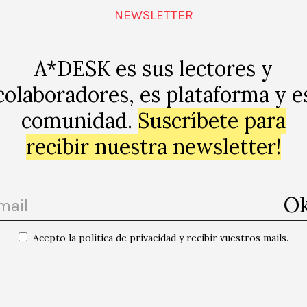
NEWSLETTER
A*DESK es sus lectores y
colaboradores, es plataforma y e
apa
comunidad.
Suscríbete para
p
recibir nuestra newsletter!
Acepto la política de privacidad y recibir vuestros mails.
de negra nit» amb Jaume Pont i Pau
«Design Market Bar