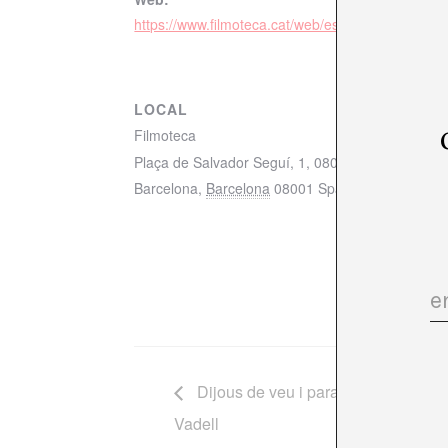
https://www.filmoteca.cat/web/es/node/22892
LOCAL
Filmoteca
Plaça de Salvador Seguí, 1, 08001 Barcelona m
Barcelona
,
Barcelona
08001
Spain
+ Google Ma
Dijous de veu i paraula / «Uralita 
Vadell