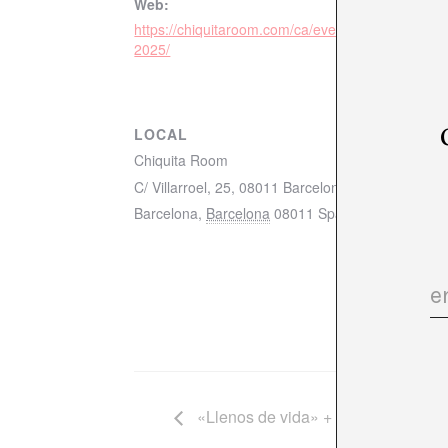
Web:
https://chiquitaroom.com/ca/event/noche-de-reina
2025/
LOCAL
Chiquita Room
C/ Villarroel, 25, 08011 Barcelona mapa
Barcelona
,
Barcelona
08011
Spain
+ Google Ma
«Llenos de vida» + col·loqui