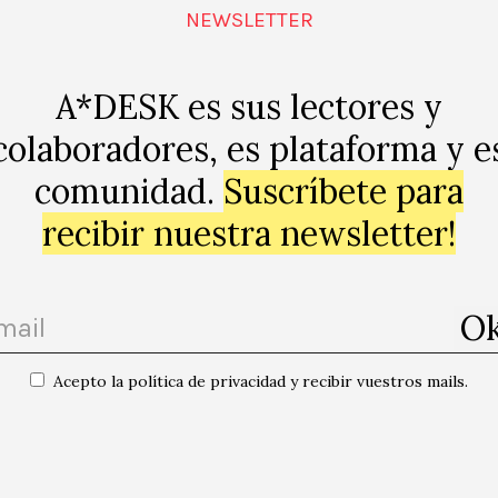
NEWSLETTER
s-y-tarot-
A*DESK es sus lectores y
colaboradores, es plataforma y e
comunidad.
Suscríbete para
recibir nuestra newsletter!
p
Acepto la política de privacidad y recibir vuestros mails.
«Quan cau la 