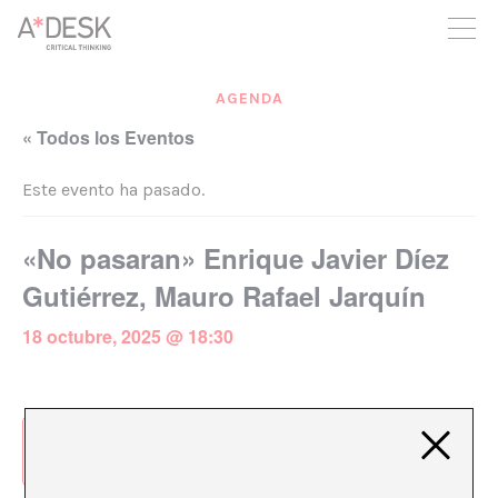
crees también en A*DESK seguimos necesitándote para poder
seguir adelante. Ahora puedes participar del proyecto y
apoyarlo.
AGENDA
« Todos los Eventos
Este evento ha pasado.
«No pasaran» Enrique Javier Díez
Gutiérrez, Mauro Rafael Jarquín
18 octubre, 2025 @ 18:30
Añadir al calendario