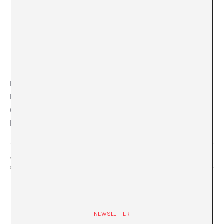
LOCAL
La Capella
C/ Hospital, 56
Barcelona
,
Barcelona
08001
+ Google Map
«Sessió 1: Programa de mediació / tot podria ser
«Estampa ’25»
diferent»
NEWSLETTER