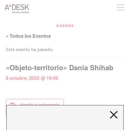
crees también en A*DESK seguimos necesitándote para poder
seguir adelante. Ahora puedes participar del proyecto y
apoyarlo.
AGENDA
« Todos los Eventos
Este evento ha pasado.
«Objeto-territorio» Dania Shihab
8 octubre, 2025 @ 19:00
Añadir al calendario