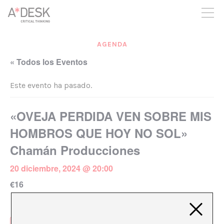
crees también en A*DESK seguimos necesitándote para poder
seguir adelante. Ahora puedes participar del proyecto y
apoyarlo.
AGENDA
« Todos los Eventos
Este evento ha pasado.
«OVEJA PERDIDA VEN SOBRE MIS
HOMBROS QUE HOY NO SOL»
Chamán Producciones
20 diciembre, 2024 @ 20:00
€16