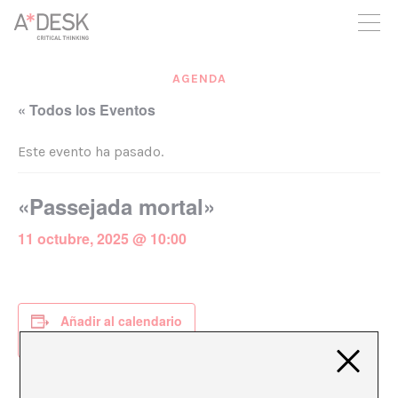
crees también en A*DESK seguimos necesitándote para poder
seguir adelante. Ahora puedes participar del proyecto y
apoyarlo.
AGENDA
« Todos los Eventos
Este evento ha pasado.
«Passejada mortal»
11 octubre, 2025 @ 10:00
Añadir al calendario