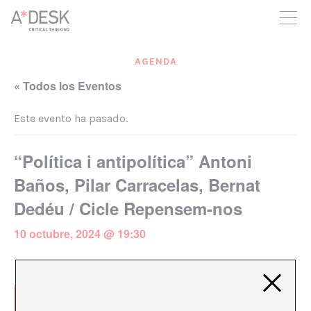
crees también en A*DESK seguimos necesitándote para poder
seguir adelante. Ahora puedes participar del proyecto y
apoyarlo.
AGENDA
« Todos los Eventos
Este evento ha pasado.
“Política i antipolítica” Antoni
Baños, Pilar Carracelas, Bernat
Dedéu / Cicle Repensem-nos
10 octubre, 2024 @ 19:30
Añadir al calendario