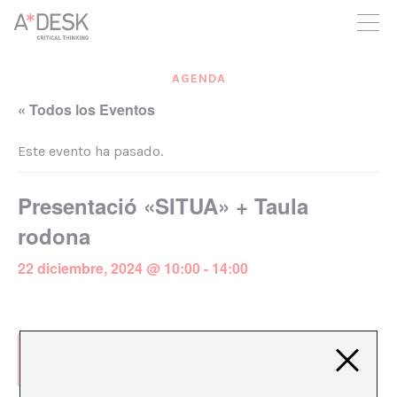
crees también en A*DESK seguimos necesitándote para poder
seguir adelante. Ahora puedes participar del proyecto y
apoyarlo.
AGENDA
« Todos los Eventos
Este evento ha pasado.
Presentació «SITUA» + Taula
rodona
22 diciembre, 2024 @ 10:00
-
14:00
Añadir al calendario