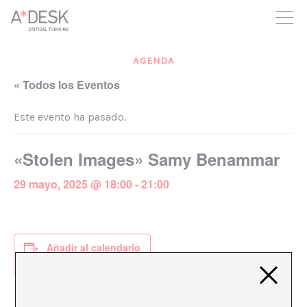
crees también en A*DESK seguimos necesitándote para poder
seguir adelante. Ahora puedes participar del proyecto y
apoyarlo.
AGENDA
« Todos los Eventos
Este evento ha pasado.
«Stolen Images» Samy Benammar
29 mayo, 2025 @ 18:00
-
21:00
Añadir al calendario