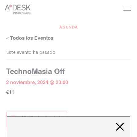
crees también en A*DESK seguimos necesitándote para poder
seguir adelante. Ahora puedes participar del proyecto y
apoyarlo.
AGENDA
« Todos los Eventos
Este evento ha pasado.
TechnoMasia Off
2 noviembre, 2024 @ 23:00
€11
Añadir al calendario