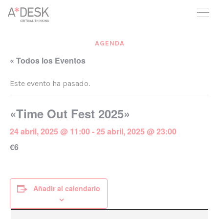
crees también en A*DESK seguimos necesitándote para poder
seguir adelante. Ahora puedes participar del proyecto y
apoyarlo.
AGENDA
« Todos los Eventos
Este evento ha pasado.
«Time Out Fest 2025»
24 abril, 2025 @ 11:00
-
25 abril, 2025 @ 23:00
€6
Añadir al calendario