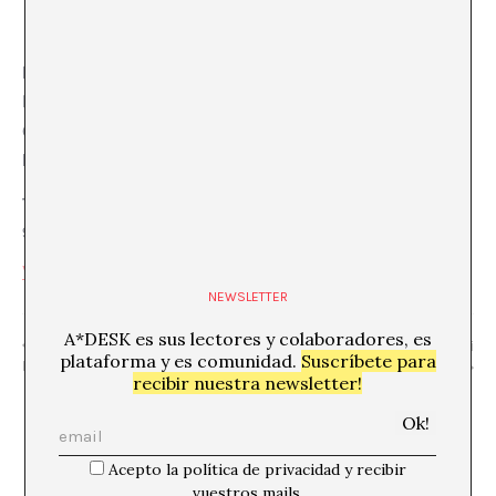
LOCAL
Fàbrica Estrella Damm
C/ del Rosselló, 515
Barcelona
,
Barcelona
08025
España
+ Google Map
Teléfono
932 90 92 00
Ver la web del Local
NEWSLETTER
A*DESK es sus lectores y colaboradores, es
«SELTZ: Cristina García
«Explorar la memòria» Maria Tumarkin i
plataforma y es comunidad.
Suscríbete para
Rodero»
Cristina Garcia Molina
recibir nuestra newsletter!
Acepto la política de privacidad y recibir
vuestros mails.