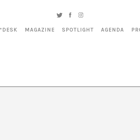
*DESK
MAGAZINE
SPOTLIGHT
AGENDA
PR
tes, tints i colonialitat
C. Fustet, orage i alt