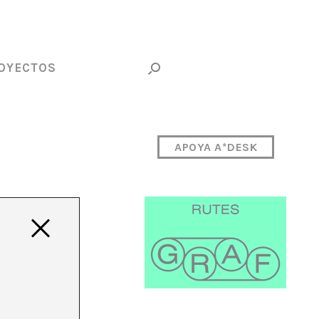
OYECTOS
APOYA A*DESK
 –
res