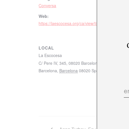
Conversa
Web:
https://laescocesa.org/ca/view/tinctories/3998
LOCAL
La Escocesa
C/ Pere IV, 345, 08020 Barcelona mapa
Barcelona
,
Barcelona
08020
Spain
+ Google Ma