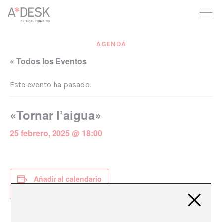
crees también en A*DESK seguimos necesitándote para poder
seguir adelante. Ahora puedes participar del proyecto y
apoyarlo.
AGENDA
« Todos los Eventos
Este evento ha pasado.
«Tornar l’aigua»
25 febrero, 2025 @ 18:00
Añadir al calendario