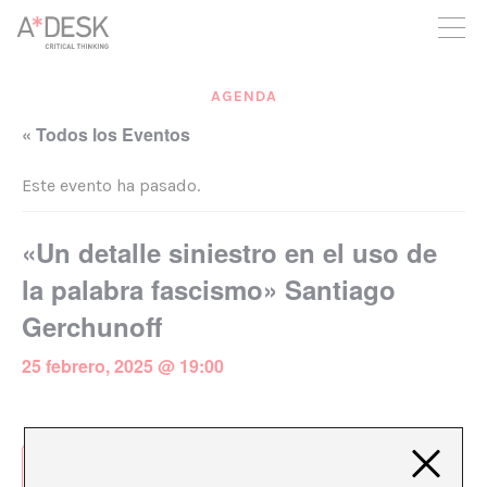
crees también en A*DESK seguimos necesitándote para poder
seguir adelante. Ahora puedes participar del proyecto y
apoyarlo.
AGENDA
« Todos los Eventos
Este evento ha pasado.
«Un detalle siniestro en el uso de
la palabra fascismo» Santiago
Gerchunoff
25 febrero, 2025 @ 19:00
Añadir al calendario