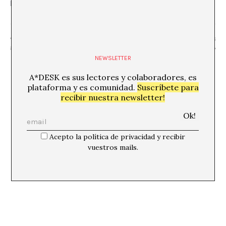
Barcelona
,
Barcelona
08001
Spain
+ Google Map
«Club de lectura – ALDARULLS DE JULIOL
«Anna Ferrer – Vespres
amb Núria Bendicho»
de la UB»
NEWSLETTER
A*DESK es sus lectores y colaboradores, es
plataforma y es comunidad.
Suscríbete para
recibir nuestra newsletter!
Acepto la política de privacidad y recibir
vuestros mails.