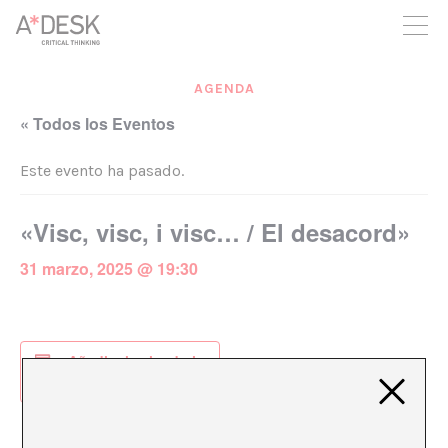
crees también en A*DESK seguimos necesitándote para poder
seguir adelante. Ahora puedes participar del proyecto y
apoyarlo.
AGENDA
« Todos los Eventos
Este evento ha pasado.
«Visc, visc, i visc… / El desacord»
31 marzo, 2025 @ 19:30
Añadir al calendario