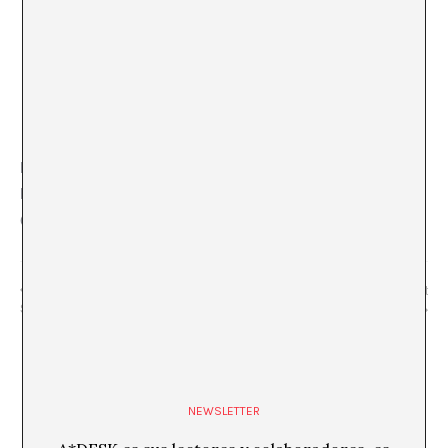
LOCAL
Biblioteca 1 d’Octubre de Moià
Carrer del Salt 10 08180 Moià (Barcelona)
+ Google Map
«Metzineres, el documental»
«Convocatòria de videocreació: Parlant
Silvie Ojeda
Posthumanament»
NEWSLETTER