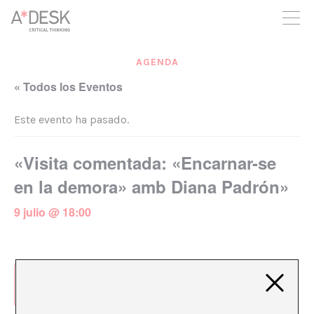
crees también en A*DESK seguimos necesitándote para poder
seguir adelante. Ahora puedes participar del proyecto y
apoyarlo.
AGENDA
« Todos los Eventos
Este evento ha pasado.
«Visita comentada: «Encarnar-se
en la demora» amb Diana Padrón»
9 julio @ 18:00
Añadir al calendario