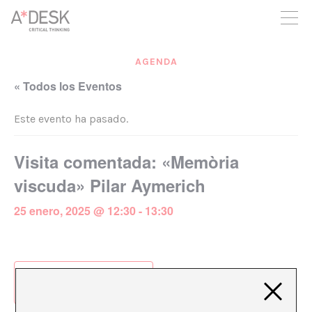
crees también en A*DESK seguimos necesitándote para poder
seguir adelante. Ahora puedes participar del proyecto y
apoyarlo.
AGENDA
« Todos los Eventos
Este evento ha pasado.
Visita comentada: «Memòria
viscuda» Pilar Aymerich
25 enero, 2025 @ 12:30
-
13:30
Añadir al calendario