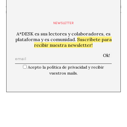
«VIVA LA MUERTE 2» Diego
«EXORCISMES, PATRIMONI I
Fermín
PERFORMATIVITAT»
NEWSLETTER
A*DESK es sus lectores y colaboradores, es
plataforma y es comunidad.
Suscríbete para
recibir nuestra newsletter!
Acepto la política de privacidad y recibir
vuestros mails.