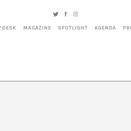
*DESK
MAGAZINE
SPOTLIGHT
AGENDA
PR
a «Màquines, ruletes,
, a càrrec de Julia