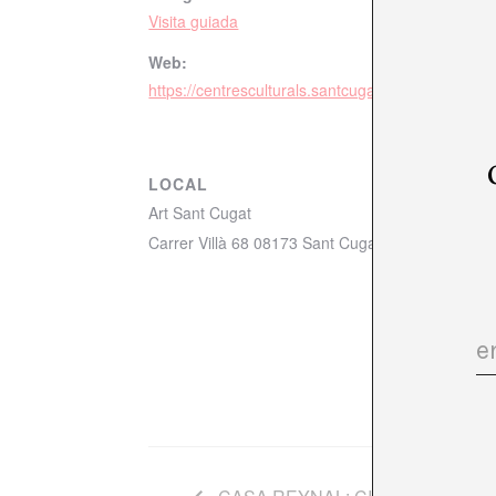
Visita guiada
Web:
https://centresculturals.santcugat.cat/28637/acte
LOCAL
Art Sant Cugat
Carrer Villà 68 08173 Sant Cugat del Vallès
+ Go