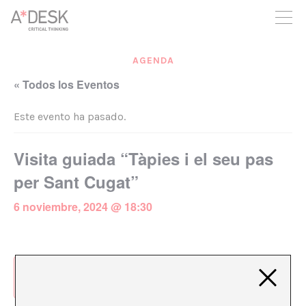
crees también en A*DESK seguimos necesitándote para poder
seguir adelante. Ahora puedes participar del proyecto y
apoyarlo.
AGENDA
« Todos los Eventos
Este evento ha pasado.
Visita guiada “Tàpies i el seu pas
per Sant Cugat”
6 noviembre, 2024 @ 18:30
Añadir al calendario