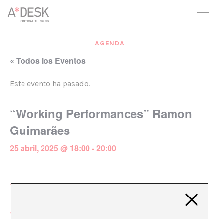
crees también en A*DESK seguimos necesitándote para poder
seguir adelante. Ahora puedes participar del proyecto y
apoyarlo.
AGENDA
« Todos los Eventos
Este evento ha pasado.
“Working Performances” Ramon
Guimarães
25 abril, 2025 @ 18:00
-
20:00
Añadir al calendario