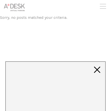
crees también en A*DESK seguimos necesitándote para poder
seguir adelante. Ahora puedes participar del proyecto y
apoyarlo.
Sorry, no posts matched your criteria.