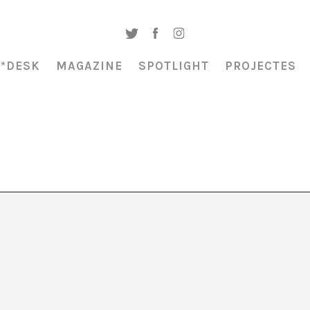
A*DESK
MAGAZINE
SPOTLIGHT
PROJECTES
ssat, controlar el futu
dínov i Miquel Cabal