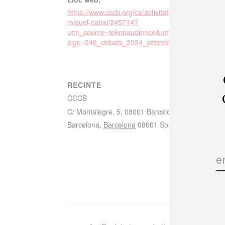
https://www.cccb.org/ca/activitats/fitxa/gueorgui-
miquel-cabal/245714?
utm_source=tekneaudience&utm_medium=emai
aign=246_debats_2024_setembre_18&utm_cont
RECINTE
CCCB
C/ Montalegre, 5, 08001 Barcelona mapa
Barcelona
,
Barcelona
08001
Spain
+ Mapa de Go