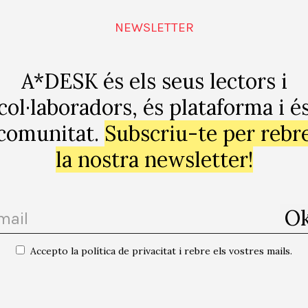
gospodinov-i-
NEWSLETTER
l&utm_camp
ent=
A*DESK és els seus lectors i
col·laboradors, és plataforma i é
comunitat.
Subscriu-te per rebr
la nostra newsletter!
ogle
Accepto la política de privacitat i rebre els vostres mails.