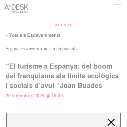
seguim necessitant-te per a poder seguir endavant. Ara pots
participar del projecte i recolzar-lo.
AGENDA
« Tots els Esdeveniments
Aquest esdeveniment ja ha passat.
“El turisme a Espanya: del boom
del franquisme als límits ecològics
i socials d’avui “Joan Buades
20 setembre, 2024 @ 18:30
Afegeix al calendari