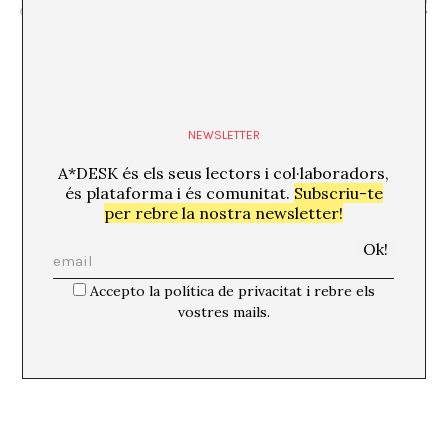
d’arxius”
Retamar
NEWSLETTER
A*DESK és els seus lectors i col·laboradors,
és plataforma i és comunitat.
Subscriu-te
per rebre la nostra newsletter!
Accepto la política de privacitat i rebre els
vostres mails.